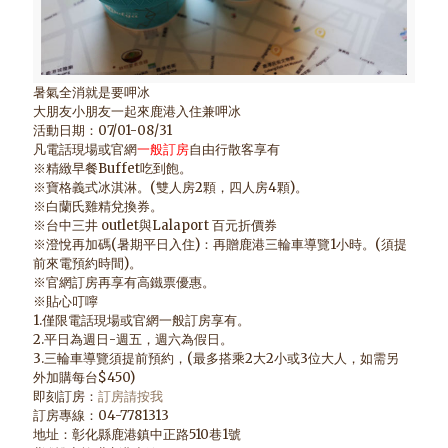
暑氣全消就是要呷冰
大朋友小朋友一起來鹿港入住兼呷冰
活動日期：07/01-08/31
凡電話現場或官網
一般訂房
自由行散客享有
※精緻早餐Buffet吃到飽。
※寶格義式冰淇淋。(雙人房2顆，四人房4顆)。
※白蘭氏雞精兌換券。
※台中三井 outlet與Lalaport 百元折價券
※澄悅再加碼(暑期平日入住)：再贈鹿港三輪車導覽1小時。(須提
前來電預約時間)。
※官網訂房再享有高鐵票優惠。
※貼心叮嚀
1.僅限電話現場或官網一般訂房享有。
2.平日為週日-週五，週六為假日。
3.三輪車導覽須提前預約，(最多搭乘2大2小或3位大人，如需另
外加購每台$450)
即刻訂房：
訂房請按我
訂房專線：04-7781313
地址：彰化縣鹿港鎮中正路510巷1號