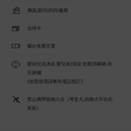
傳真/影印/列印服務
信用卡
櫃台免費充電
嬰幼兒洗沐組 嬰兒床/澡盆 奶瓶消毒鍋 幼
兒床欄
(如需借用請事先電話預訂)
禁止攜帶寵物入住（導盲犬,助聽犬不在此
規範）