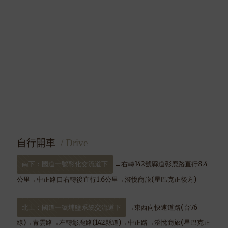
自行開車
/ Drive
南下：國道一號彰化交流道下
→右轉142號縣道彰鹿路直行8.4
公里→中正路口右轉後直行1.6公里→澄悅商旅(星巴克正後方)
北上：國道一號埔鹽系統交流道下
→東西向快速道路(台76
線)→青雲路→左轉彰鹿路(142縣道)→中正路→澄悅商旅(星巴克正