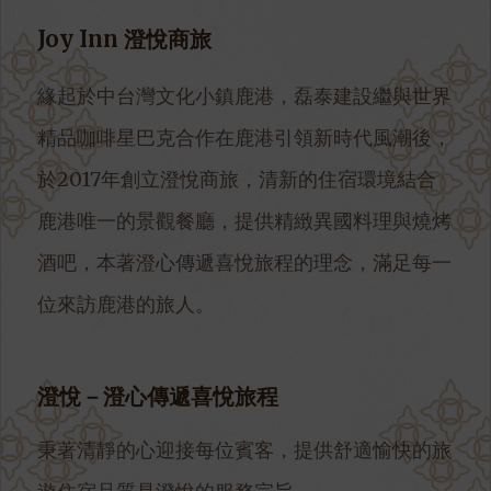
Joy Inn 澄悅商旅
緣起於中台灣文化小鎮鹿港，磊泰建設繼與世界
精品咖啡星巴克合作在鹿港引領新時代風潮後，
於2017年創立澄悅商旅，清新的住宿環境結合
鹿港唯一的景觀餐廳，提供精緻異國料理與燒烤
酒吧，本著澄心傳遞喜悅旅程的理念，滿足每一
位來訪鹿港的旅人。
澄悅－澄心傳遞喜悅旅程
秉著清靜的心迎接每位賓客，提供舒適愉快的旅