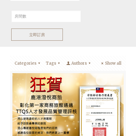
立即訂房
Categories
Tags
Authors
Show all